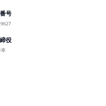
番号
-9627
締役
秀幸