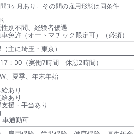
期間3ヶ月あり。その間の雇用形態は同条件
K
歴性別不問、経験者優遇
動車免許（オートマチック限定可）（必須）
郊（主に埼玉・東京）
17：00
（実働7時間 休憩2時間）
GW、夏季、年末年始
昇給あり
支給あり
得支援・手当あり
由
・車通勤可
険、雇用保険、労災保険、健康保険、厚生年金