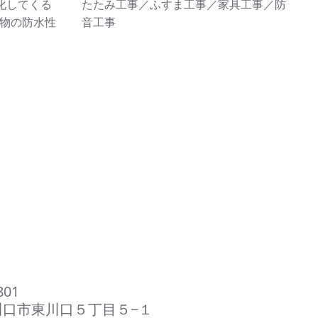
化してくる
たたみ工事／ふすま工事／家具工事／防
物の防水性
音工事
801
川口市東川口５丁目５−１