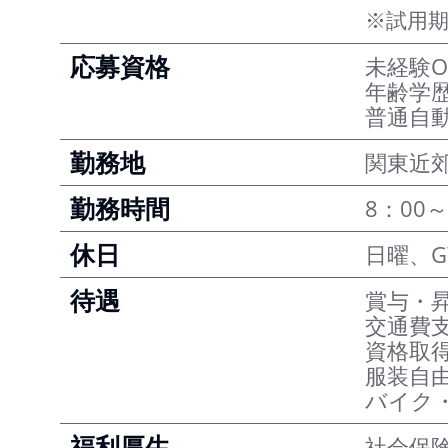
※試用
応募資格
未経験O
年齢学
普通自
勤務地
関東近
勤務時間
8：00～
休日
日曜、
待遇
賞与・
交通費
資格取
服装自
バイク
福利厚生
社会保