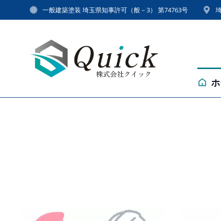
一般建築塗装 埼玉県知事許可（般－3） 第74763号
ホ